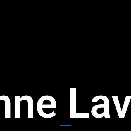
nne La